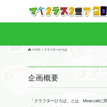
コ
ナ
ン
ビ
テ
ゲ
ン
ー
ツ
シ
へ
ョ
ス
ン
キ
に
ッ
移
HOME
クラフターひろば
プ
動
企画概要
「クラフターひろば」とは、Minecraf